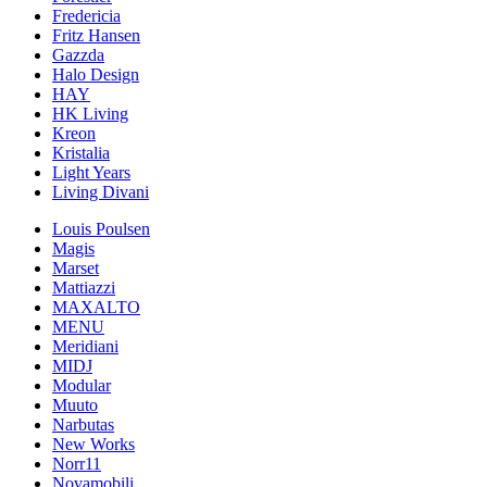
Fredericia
Fritz Hansen
Gazzda
Halo Design
HAY
HK Living
Kreon
Kristalia
Light Years
Living Divani
Louis Poulsen
Magis
Marset
Mattiazzi
MAXALTO
MENU
Meridiani
MIDJ
Modular
Muuto
Narbutas
New Works
Norr11
Novamobili