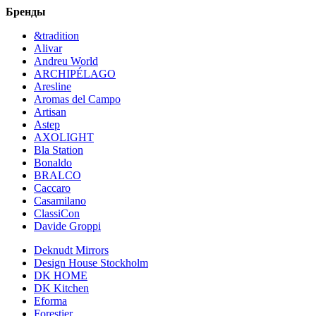
Бренды
&tradition
Alivar
Andreu World
ARCHIPÉLAGO
Aresline
Aromas del Campo
Artisan
Astep
AXOLIGHT
Bla Station
Bonaldo
BRALCO
Caccaro
Casamilano
ClassiCon
Davide Groppi
Deknudt Mirrors
Design House Stockholm
DK HOME
DK Kitchen
Eforma
Forestier