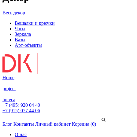
Весь декор
Вешалки и крючки
Часы
Зеркала
Вазы
Арт-объекты
Home
|
project
|
horeca
+7 (495) 920 04 40
+7 (915) 077 44 06
Блог
Контакты
Личный кабинет
Корзина (0)
О нас