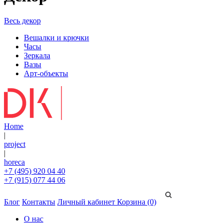
Весь декор
Вешалки и крючки
Часы
Зеркала
Вазы
Арт-объекты
Home
|
project
|
horeca
+7 (495) 920 04 40
+7 (915) 077 44 06
Блог
Контакты
Личный кабинет
Корзина (0)
О нас