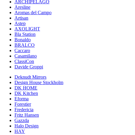
ARCHIPÉLAGO
Aresline
Aromas del Campo
Artisan
Astep
AXOLIGHT
Bla Station
Bonaldo
BRALCO
Caccaro
Casamilano
ClassiCon
Davide Groppi
Deknudt Mirrors
Design House Stockholm
DK HOME
DK Kitchen
Eforma
Forestier
Fredericia
Fritz Hansen
Gazzda
Halo Design
HAY