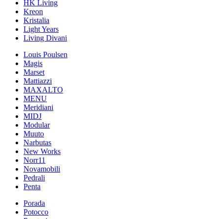
HK Living
Kreon
Kristalia
Light Years
Living Divani
Louis Poulsen
Magis
Marset
Mattiazzi
MAXALTO
MENU
Meridiani
MIDJ
Modular
Muuto
Narbutas
New Works
Norr11
Novamobili
Pedrali
Penta
Porada
Potocco