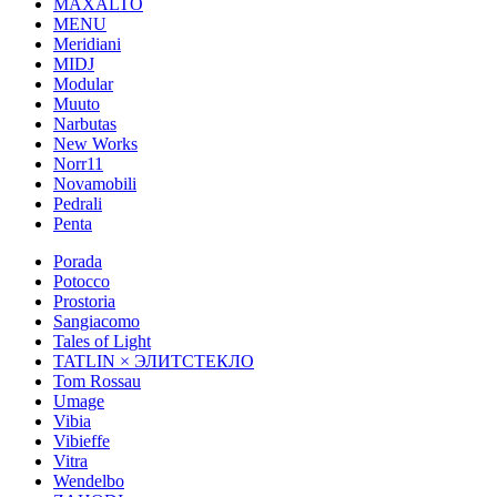
MAXALTO
MENU
Meridiani
MIDJ
Modular
Muuto
Narbutas
New Works
Norr11
Novamobili
Pedrali
Penta
Porada
Potocco
Prostoria
Sangiacomo
Tales of Light
TATLIN × ЭЛИТСТЕКЛО
Tom Rossau
Umage
Vibia
Vibieffe
Vitra
Wendelbo