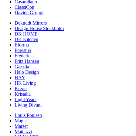
Casamilano
ClassiCon
Davide Groppi
Deknudt Mirrors
Design House Stockholm
DK HOME
DK Kitchen
Eforma
Forestier
Fredericia
Fritz Hansen
Gazzda
Halo Design
HAY
HK Living
Kreon
Kristalia
Light Years
Living Divani
Louis Poulsen
Magis
Marset
Mattiazzi