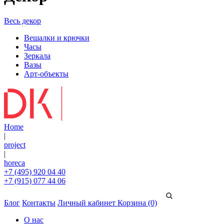
Весь декор
Вешалки и крючки
Часы
Зеркала
Вазы
Арт-объекты
Home
|
project
|
horeca
+7 (495) 920 04 40
+7 (915) 077 44 06
Блог
Контакты
Личный кабинет
Корзина (0)
О нас