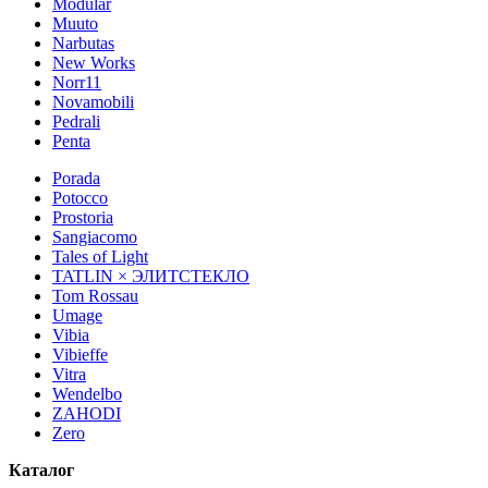
Modular
Muuto
Narbutas
New Works
Norr11
Novamobili
Pedrali
Penta
Porada
Potocco
Prostoria
Sangiacomo
Tales of Light
TATLIN × ЭЛИТСТЕКЛО
Tom Rossau
Umage
Vibia
Vibieffe
Vitra
Wendelbo
ZAHODI
Zero
Каталог