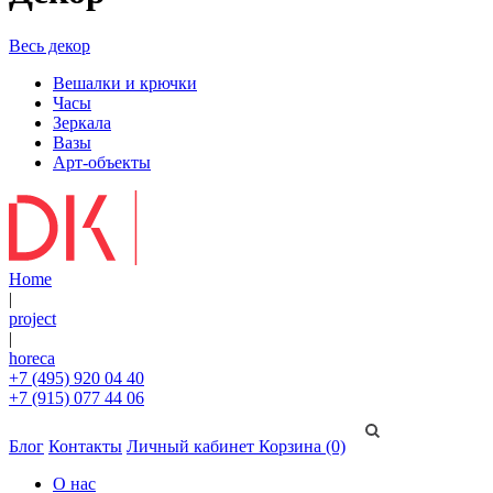
Весь декор
Вешалки и крючки
Часы
Зеркала
Вазы
Арт-объекты
Home
|
project
|
horeca
+7 (495) 920 04 40
+7 (915) 077 44 06
Блог
Контакты
Личный кабинет
Корзина (0)
О нас