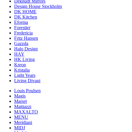
Deknudt Mirrors
Design House Stockholm
DK HOME
DK Kitchen
Eforma
Forestier
Fredericia
Fritz Hansen
Gazzda
Halo Design
HAY
HK Living
Kreon
Kristalia
Light Years
Living Divani
Louis Poulsen
Magis
Marset
Mattiazzi
MAXALTO
MENU
Meridiani
MIDJ