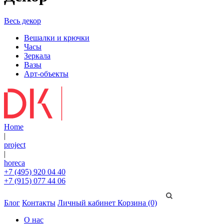
Весь декор
Вешалки и крючки
Часы
Зеркала
Вазы
Арт-объекты
Home
|
project
|
horeca
+7 (495) 920 04 40
+7 (915) 077 44 06
Блог
Контакты
Личный кабинет
Корзина (0)
О нас