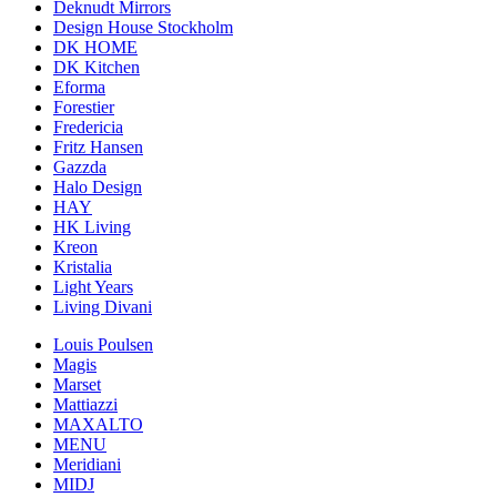
Deknudt Mirrors
Design House Stockholm
DK HOME
DK Kitchen
Eforma
Forestier
Fredericia
Fritz Hansen
Gazzda
Halo Design
HAY
HK Living
Kreon
Kristalia
Light Years
Living Divani
Louis Poulsen
Magis
Marset
Mattiazzi
MAXALTO
MENU
Meridiani
MIDJ