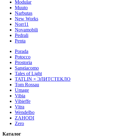
Modular
Muuto
Narbutas
New Works
Norr11
Novamobili
Pedrali
Penta
Porada
Potocco
Prostoria
Sangiacomo
Tales of Light
TATLIN × ЭЛИТСТЕКЛО
Tom Rossau
Umage
Vibia
Vibieffe
Vitra
Wendelbo
ZAHODI
Zero
Каталог