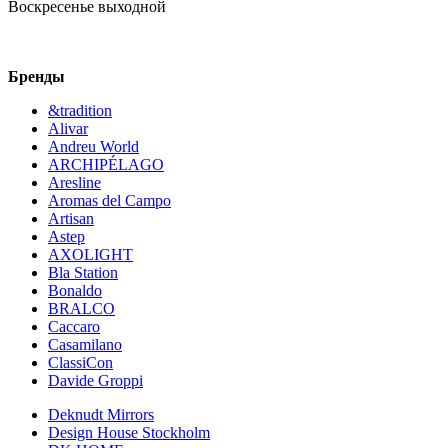
Воскресенье
выходной
Бренды
&tradition
Alivar
Andreu World
ARCHIPÉLAGO
Aresline
Aromas del Campo
Artisan
Astep
AXOLIGHT
Bla Station
Bonaldo
BRALCO
Caccaro
Casamilano
ClassiCon
Davide Groppi
Deknudt Mirrors
Design House Stockholm