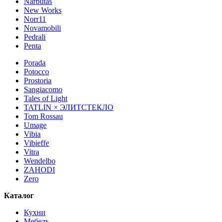
Narbutas
New Works
Norr11
Novamobili
Pedrali
Penta
Porada
Potocco
Prostoria
Sangiacomo
Tales of Light
TATLIN × ЭЛИТСТЕКЛО
Tom Rossau
Umage
Vibia
Vibieffe
Vitra
Wendelbo
ZAHODI
Zero
Каталог
Кухни
Мебель