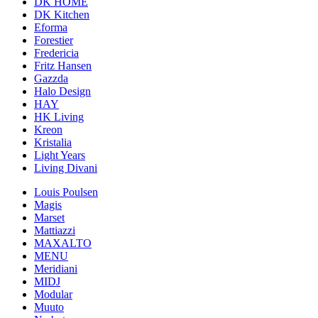
DK HOME
DK Kitchen
Eforma
Forestier
Fredericia
Fritz Hansen
Gazzda
Halo Design
HAY
HK Living
Kreon
Kristalia
Light Years
Living Divani
Louis Poulsen
Magis
Marset
Mattiazzi
MAXALTO
MENU
Meridiani
MIDJ
Modular
Muuto