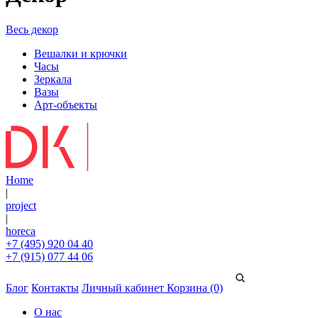
Весь декор
Вешалки и крючки
Часы
Зеркала
Вазы
Арт-объекты
Home
|
project
|
horeca
+7 (495) 920 04 40
+7 (915) 077 44 06
Блог
Контакты
Личный кабинет
Корзина (0)
О нас