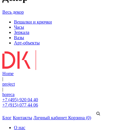
Весь декор
Вешалки и крючки
Часы
Зеркала
Вазы
Арт-объекты
Home
|
project
|
horeca
+7 (495) 920 04 40
+7 (915) 077 44 06
Блог
Контакты
Личный кабинет
Корзина (0)
О нас