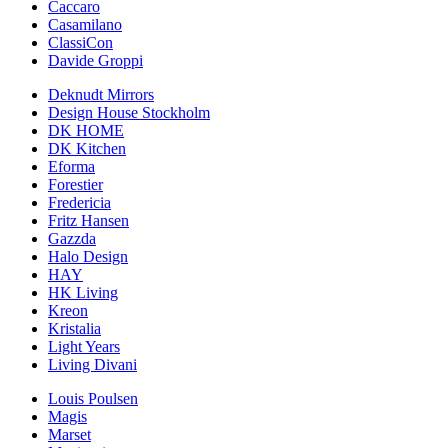
Caccaro
Casamilano
ClassiCon
Davide Groppi
Deknudt Mirrors
Design House Stockholm
DK HOME
DK Kitchen
Eforma
Forestier
Fredericia
Fritz Hansen
Gazzda
Halo Design
HAY
HK Living
Kreon
Kristalia
Light Years
Living Divani
Louis Poulsen
Magis
Marset