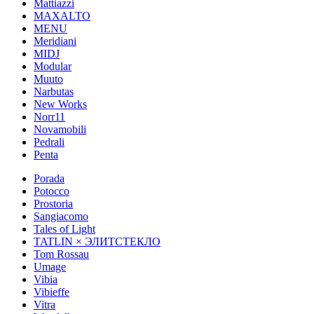
Mattiazzi
MAXALTO
MENU
Meridiani
MIDJ
Modular
Muuto
Narbutas
New Works
Norr11
Novamobili
Pedrali
Penta
Porada
Potocco
Prostoria
Sangiacomo
Tales of Light
TATLIN × ЭЛИТСТЕКЛО
Tom Rossau
Umage
Vibia
Vibieffe
Vitra