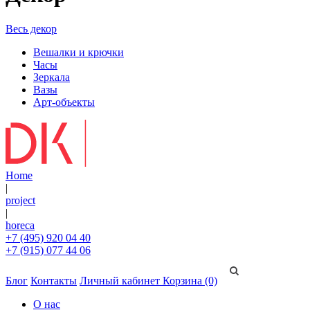
Весь декор
Вешалки и крючки
Часы
Зеркала
Вазы
Арт-объекты
Home
|
project
|
horeca
+7 (495) 920 04 40
+7 (915) 077 44 06
Блог
Контакты
Личный кабинет
Корзина (0)
О нас