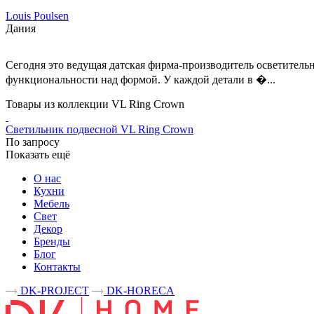
Louis Poulsen
Дания
Сегодня это ведущая датская фирма-производитель осветитель
функциональности над формой. У каждой детали в �...
Товары из коллекции VL Ring Crown
Светильник подвесной VL Ring Crown
По запросу
Показать ещё
О нас
Кухни
Мебель
Свет
Декор
Бренды
Блог
Контакты
DK-PROJECT
DK-HORECA