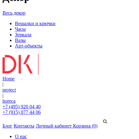
Весь декор
Вешалки и крючки
Часы
Зеркала
Вазы
Арт-объекты
Home
|
project
|
horeca
+7 (495) 920 04 40
+7 (915) 077 44 06
Блог
Контакты
Личный кабинет
Корзина (0)
О нас