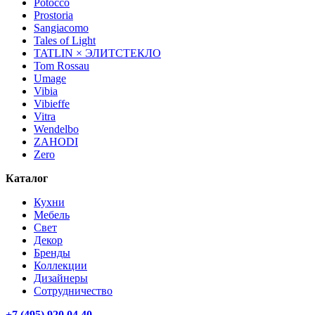
Potocco
Prostoria
Sangiacomo
Tales of Light
TATLIN × ЭЛИТСТЕКЛО
Tom Rossau
Umage
Vibia
Vibieffe
Vitra
Wendelbo
ZAHODI
Zero
Каталог
Кухни
Мебель
Свет
Декор
Бренды
Коллекции
Дизайнеры
Сотрудничество
+7 (495) 920 04 40