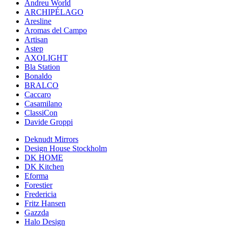
Andreu World
ARCHIPÉLAGO
Aresline
Aromas del Campo
Artisan
Astep
AXOLIGHT
Bla Station
Bonaldo
BRALCO
Caccaro
Casamilano
ClassiCon
Davide Groppi
Deknudt Mirrors
Design House Stockholm
DK HOME
DK Kitchen
Eforma
Forestier
Fredericia
Fritz Hansen
Gazzda
Halo Design