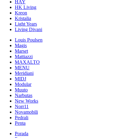
HAY
HK Living
Kreon
Kristalia
Light Years
Living Divani
Louis Poulsen
Magis
Marset
Mattiazzi
MAXALTO
MENU
Meridiani
MIDJ
Modular
Muuto
Narbutas
New Works
Norr11
Novamobili
Pedrali
Penta
Porada