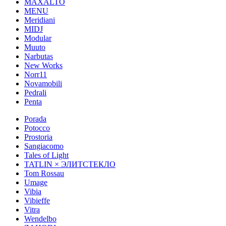
MAXALTO
MENU
Meridiani
MIDJ
Modular
Muuto
Narbutas
New Works
Norr11
Novamobili
Pedrali
Penta
Porada
Potocco
Prostoria
Sangiacomo
Tales of Light
TATLIN × ЭЛИТСТЕКЛО
Tom Rossau
Umage
Vibia
Vibieffe
Vitra
Wendelbo