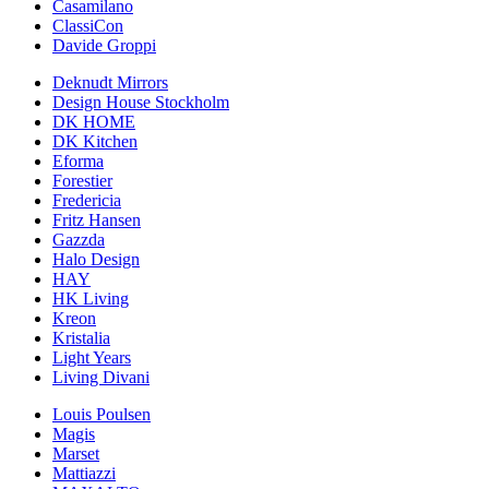
Casamilano
ClassiCon
Davide Groppi
Deknudt Mirrors
Design House Stockholm
DK HOME
DK Kitchen
Eforma
Forestier
Fredericia
Fritz Hansen
Gazzda
Halo Design
HAY
HK Living
Kreon
Kristalia
Light Years
Living Divani
Louis Poulsen
Magis
Marset
Mattiazzi