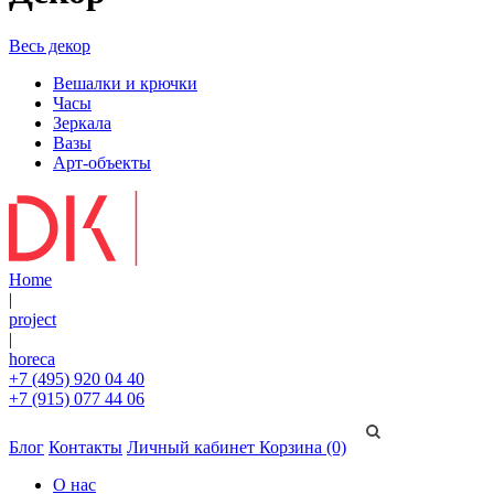
Весь декор
Вешалки и крючки
Часы
Зеркала
Вазы
Арт-объекты
Home
|
project
|
horeca
+7 (495) 920 04 40
+7 (915) 077 44 06
Блог
Контакты
Личный кабинет
Корзина (0)
О нас