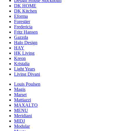
Design House Stockholm
DK HOME
DK Kitchen
Eforma
Forestier
Fredericia
Fritz Hansen
Gazzda
Halo Design
HAY
HK Living
Kreon
Kristalia
Light Years
Living Divani
Louis Poulsen
Magis
Marset
Mattiazzi
MAXALTO
MENU
Meridiani
MIDJ
Modular