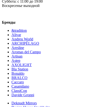
Суббота:
c 11:00 до 19:00
Воскресенье
выходной
Бренды
&tradition
Alivar
Andreu World
ARCHIPÉLAGO
Aresline
Aromas del Campo
Artisan
Astep
AXOLIGHT
Bla Station
Bonaldo
BRALCO
Caccaro
Casamilano
ClassiCon
Davide Groppi
Deknudt Mirrors