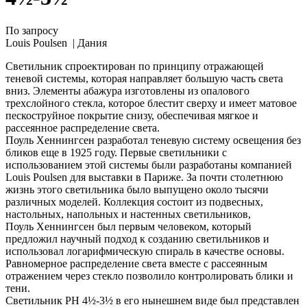
По запросу
Louis Poulsen |
Дания
Светильник спроектирован по принципу отражающей
теневой системы, которая направляет большую часть света
вниз. Элементы абажура изготовлены из опалового
трехслойного стекла, которое блестит сверху и имеет матовое
пескоструйное покрытие снизу, обеспечивая мягкое и
рассеянное распределение света.
Поуль Хеннингсен разработал теневую систему освещения без
бликов еще в 1925 году. Первые светильники с
использованием этой системы были разработаны компанией
Louis Poulsen для выставки в Париже. За почти столетнюю
жизнь этого светильника было выпущено около тысячи
различных моделей. Коллекция состоит из подвесных,
настольных, напольных и настенных светильников,
Поуль Хеннингсен был первым человеком, который
предложил научный подход к созданию светильников и
использовал логарифмическую спираль в качестве основы.
Равномерное распределение света вместе с рассеянным
отражением через стекло позволило контролировать блики и
тени.
Светильник PH 4½-3½ в его нынешнем виде был представлен