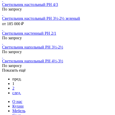
Светильник настольный PH 4/3
По запросу
Светильник настольный PH 3½-2½ зеленый
от 185 000 ₽
Светильник настенный PH 2/1
По запросу
Светильник напольный PH 3½-2½
По запросу
Светильник напольный PH 4½-3½
По запросу
Показать ещё
пред.
1
2
след.
О нас
Кухни
Мебель