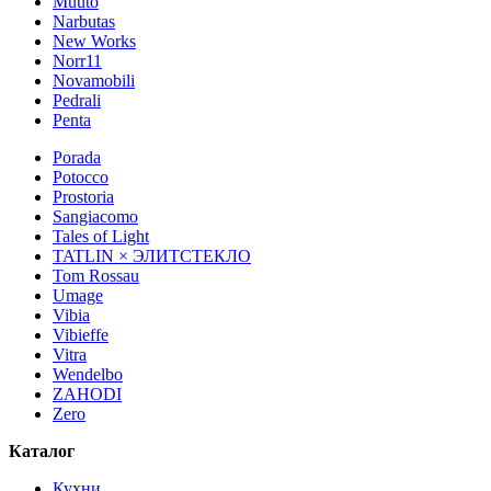
Muuto
Narbutas
New Works
Norr11
Novamobili
Pedrali
Penta
Porada
Potocco
Prostoria
Sangiacomo
Tales of Light
TATLIN × ЭЛИТСТЕКЛО
Tom Rossau
Umage
Vibia
Vibieffe
Vitra
Wendelbo
ZAHODI
Zero
Каталог
Кухни