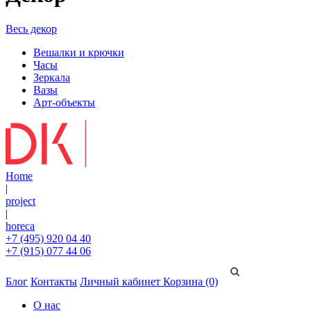
Весь декор
Вешалки и крючки
Часы
Зеркала
Вазы
Арт-объекты
Home
|
project
|
horeca
+7 (495) 920 04 40
+7 (915) 077 44 06
Блог
Контакты
Личный кабинет
Корзина (0)
О нас