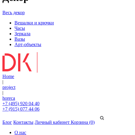
Весь декор
Вешалки и крючки
Часы
Зеркала
Вазы
Арт-объекты
Home
|
project
|
horeca
+7 (495) 920 04 40
+7 (915) 077 44 06
Блог
Контакты
Личный кабинет
Корзина (0)
О нас