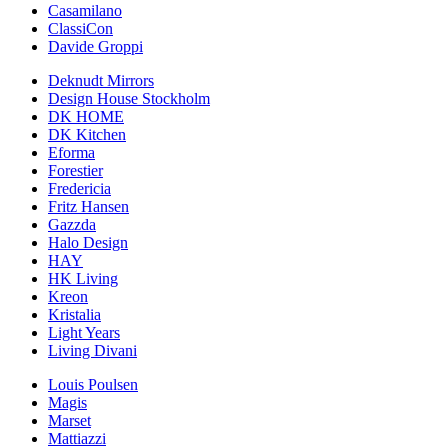
Casamilano
ClassiCon
Davide Groppi
Deknudt Mirrors
Design House Stockholm
DK HOME
DK Kitchen
Eforma
Forestier
Fredericia
Fritz Hansen
Gazzda
Halo Design
HAY
HK Living
Kreon
Kristalia
Light Years
Living Divani
Louis Poulsen
Magis
Marset
Mattiazzi