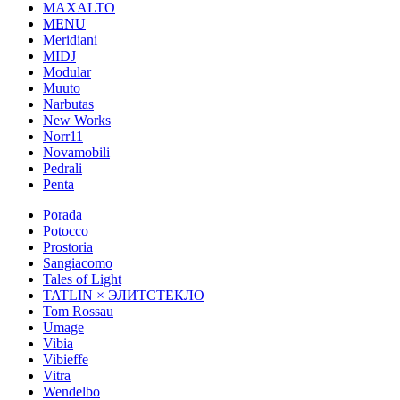
MAXALTO
MENU
Meridiani
MIDJ
Modular
Muuto
Narbutas
New Works
Norr11
Novamobili
Pedrali
Penta
Porada
Potocco
Prostoria
Sangiacomo
Tales of Light
TATLIN × ЭЛИТСТЕКЛО
Tom Rossau
Umage
Vibia
Vibieffe
Vitra
Wendelbo