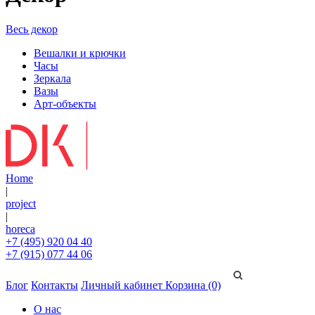
Весь декор
Вешалки и крючки
Часы
Зеркала
Вазы
Арт-объекты
Home
|
project
|
horeca
+7 (495) 920 04 40
+7 (915) 077 44 06
Блог
Контакты
Личный кабинет
Корзина (0)
О нас