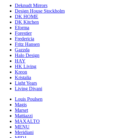
Deknudt Mirrors
Design House Stockholm
DK HOME
DK Kitchen
Eforma
Forestier
Fredericia
Fritz Hansen
Gazzda
Halo Design
HAY
HK Living
Kreon
Kristalia
Light Years
Living Divani
Louis Poulsen
Magis
Marset
Mattiazzi
MAXALTO
MENU
Meridiani
MIDJ