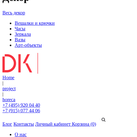
Весь декор
Вешалки и крючки
Часы
Зеркала
Вазы
Арт-объекты
Home
|
project
|
horeca
+7 (495) 920 04 40
+7 (915) 077 44 06
Блог
Контакты
Личный кабинет
Корзина (0)
О нас