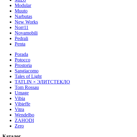
Modular
Muuto
Narbutas
New Works
Norr11
Novamobili
Pedrali
Penta
Porada
Potocco
Prostoria
Sangiacomo
Tales of Light
TATLIN × ЭЛИТСТЕКЛО
Tom Rossau
Umage
Vibia
Vibieffe
Vitra
Wendelbo
ZAHODI
Zero
Каталог