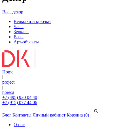
Весь декор
Вешалки и крючки
Часы
Зеркала
Вазы
Арт-объекты
Home
|
project
|
horeca
+7 (495) 920 04 40
+7 (915) 077 44 06
Блог
Контакты
Личный кабинет
Корзина (0)
О нас