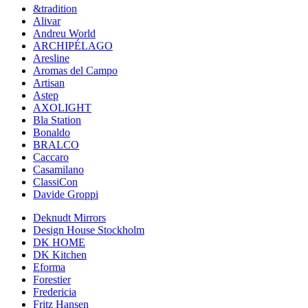
&tradition
Alivar
Andreu World
ARCHIPÉLAGO
Aresline
Aromas del Campo
Artisan
Astep
AXOLIGHT
Bla Station
Bonaldo
BRALCO
Caccaro
Casamilano
ClassiCon
Davide Groppi
Deknudt Mirrors
Design House Stockholm
DK HOME
DK Kitchen
Eforma
Forestier
Fredericia
Fritz Hansen