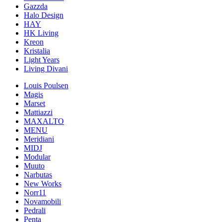
Gazzda
Halo Design
HAY
HK Living
Kreon
Kristalia
Light Years
Living Divani
Louis Poulsen
Magis
Marset
Mattiazzi
MAXALTO
MENU
Meridiani
MIDJ
Modular
Muuto
Narbutas
New Works
Norr11
Novamobili
Pedrali
Penta