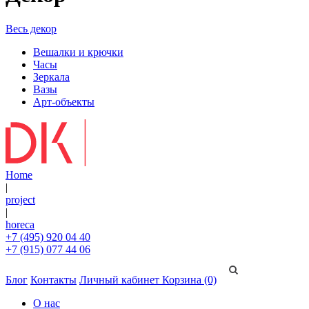
Весь декор
Вешалки и крючки
Часы
Зеркала
Вазы
Арт-объекты
Home
|
project
|
horeca
+7 (495) 920 04 40
+7 (915) 077 44 06
Блог
Контакты
Личный кабинет
Корзина (0)
О нас