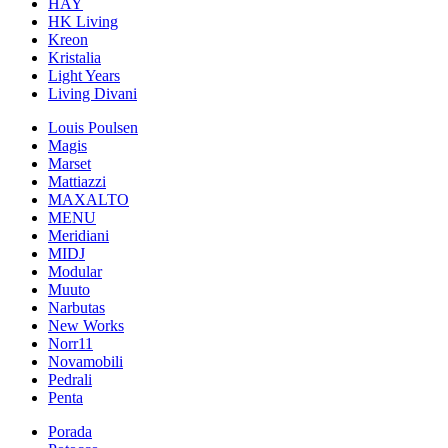
HAY
HK Living
Kreon
Kristalia
Light Years
Living Divani
Louis Poulsen
Magis
Marset
Mattiazzi
MAXALTO
MENU
Meridiani
MIDJ
Modular
Muuto
Narbutas
New Works
Norr11
Novamobili
Pedrali
Penta
Porada