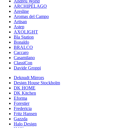
Andreu World
ARCHIPÉLAGO
Aresline
Aromas del Campo
Artisan
Astep
AXOLIGHT
Bla Station
Bonaldo
BRALCO
Caccaro
Casamilano
ClassiCon
Davide Groppi
Deknudt Mirrors
Design House Stockholm
DK HOME
DK Kitchen
Eforma
Forestier
Fredericia
Fritz Hansen
Gazzda
Halo Design