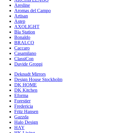
Aresline
Aromas del Campo
Artisan
Astep
AXOLIGHT
Bla Station
Bonaldo
BRALCO
Caccaro
Casamilano
ClassiCon
Davide Groppi
Deknudt Mirrors
Design House Stockholm
DK HOME
DK Kitchen
Eforma
Forestier
Fredericia
Fritz Hansen
Gazzda
Halo Design
HAY
HK Living