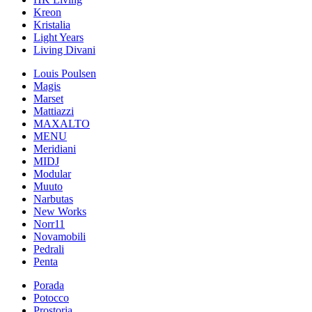
Kreon
Kristalia
Light Years
Living Divani
Louis Poulsen
Magis
Marset
Mattiazzi
MAXALTO
MENU
Meridiani
MIDJ
Modular
Muuto
Narbutas
New Works
Norr11
Novamobili
Pedrali
Penta
Porada
Potocco
Prostoria