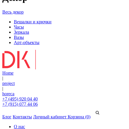
Весь декор
Вешалки и крючки
Часы
Зеркала
Вазы
Арт-объекты
Home
|
project
|
horeca
+7 (495) 920 04 40
+7 (915) 077 44 06
Блог
Контакты
Личный кабинет
Корзина (0)
О нас