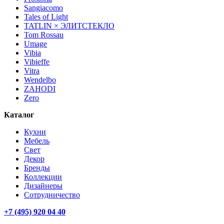
Sangiacomo
Tales of Light
TATLIN × ЭЛИТСТЕКЛО
Tom Rossau
Umage
Vibia
Vibieffe
Vitra
Wendelbo
ZAHODI
Zero
Каталог
Кухни
Мебель
Свет
Декор
Бренды
Коллекции
Дизайнеры
Сотрудничество
+7 (495) 920 04 40