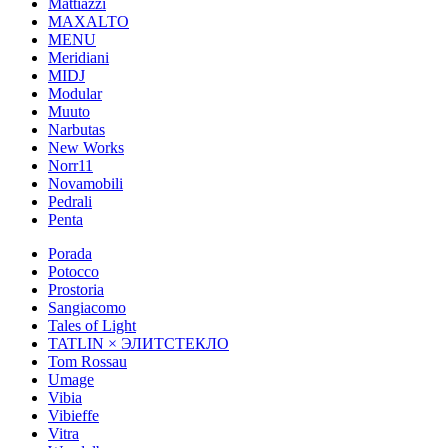
Mattiazzi
MAXALTO
MENU
Meridiani
MIDJ
Modular
Muuto
Narbutas
New Works
Norr11
Novamobili
Pedrali
Penta
Porada
Potocco
Prostoria
Sangiacomo
Tales of Light
TATLIN × ЭЛИТСТЕКЛО
Tom Rossau
Umage
Vibia
Vibieffe
Vitra