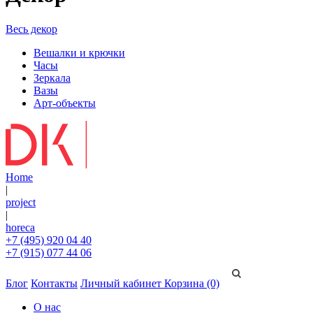
Весь декор
Вешалки и крючки
Часы
Зеркала
Вазы
Арт-объекты
Home
|
project
|
horeca
+7 (495) 920 04 40
+7 (915) 077 44 06
Блог
Контакты
Личный кабинет
Корзина (0)
О нас