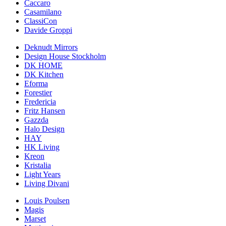
Caccaro
Casamilano
ClassiCon
Davide Groppi
Deknudt Mirrors
Design House Stockholm
DK HOME
DK Kitchen
Eforma
Forestier
Fredericia
Fritz Hansen
Gazzda
Halo Design
HAY
HK Living
Kreon
Kristalia
Light Years
Living Divani
Louis Poulsen
Magis
Marset