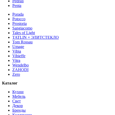
Pedrali
Penta
Porada
Potocco
Prostoria
Sangiacomo
Tales of Light
TATLIN × ЭЛИТСТЕКЛО
Tom Rossau
Umage
Vibia
Vibieffe
Vitra
Wendelbo
ZAHODI
Zero
Каталог
Кухни
Мебель
Свет
Декор
Бренды
Коллекции