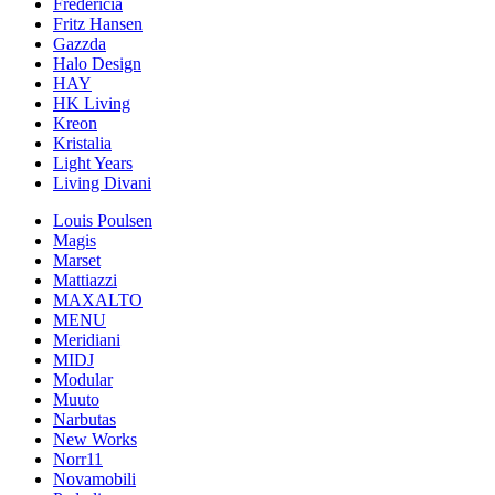
Fredericia
Fritz Hansen
Gazzda
Halo Design
HAY
HK Living
Kreon
Kristalia
Light Years
Living Divani
Louis Poulsen
Magis
Marset
Mattiazzi
MAXALTO
MENU
Meridiani
MIDJ
Modular
Muuto
Narbutas
New Works
Norr11
Novamobili