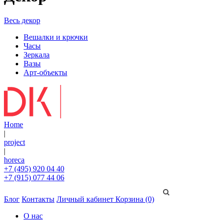
Весь декор
Вешалки и крючки
Часы
Зеркала
Вазы
Арт-объекты
Home
|
project
|
horeca
+7 (495) 920 04 40
+7 (915) 077 44 06
Блог
Контакты
Личный кабинет
Корзина (0)
О нас