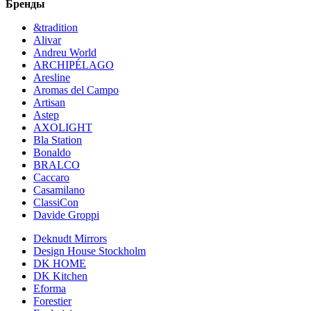
Бренды
&tradition
Alivar
Andreu World
ARCHIPÉLAGO
Aresline
Aromas del Campo
Artisan
Astep
AXOLIGHT
Bla Station
Bonaldo
BRALCO
Caccaro
Casamilano
ClassiCon
Davide Groppi
Deknudt Mirrors
Design House Stockholm
DK HOME
DK Kitchen
Eforma
Forestier