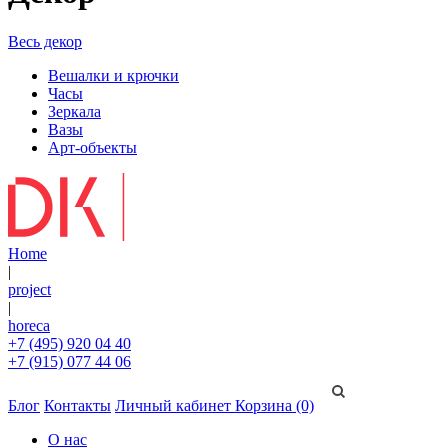
Весь декор
Вешалки и крючки
Часы
Зеркала
Вазы
Арт-объекты
Home
|
project
|
horeca
+7 (495) 920 04 40
+7 (915) 077 44 06
Блог
Контакты
Личный кабинет
Корзина (0)
О нас