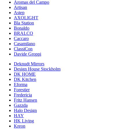
Aromas del Campo
Artisan
Astep
AXOLIGHT
Bla Station
Bonaldo
BRALCO
Caccaro
Casamilano
ClassiCon
Davide Groppi
Deknudt Mirrors
Design House Stockholm
DK HOME
DK Kitchen
Eforma
Forestier
Fredericia
Fritz Hansen
Gazzda
Halo Design
HAY
HK Living
Kreon