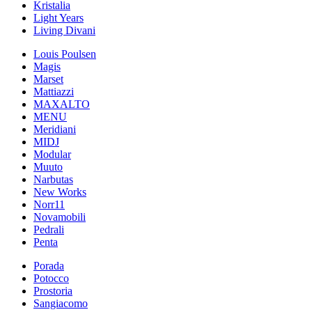
Kristalia
Light Years
Living Divani
Louis Poulsen
Magis
Marset
Mattiazzi
MAXALTO
MENU
Meridiani
MIDJ
Modular
Muuto
Narbutas
New Works
Norr11
Novamobili
Pedrali
Penta
Porada
Potocco
Prostoria
Sangiacomo