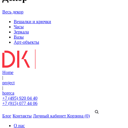
Весь декор
Вешалки и крючки
Часы
Зеркала
Вазы
Арт-объекты
Home
|
project
|
horeca
+7 (495) 920 04 40
+7 (915) 077 44 06
Блог
Контакты
Личный кабинет
Корзина (0)
О нас