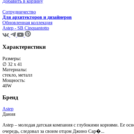
Добавить в корзину
Сотрудничество
Для архитекторов и дизайнеров
Обновленная коллекция
Astep - SB Cinquantotto
Характеристики
Размеры:
∅ 32 х 41
Материалы:
стекло, металл
Мощность:
40W
Бренд
Astep
Дания
Astep – молодая датская компания с глубокими корнями. Ее ос
очередь, следовал за своим отцом Джино Сар�...