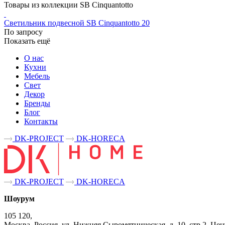
Товары из коллекции SB Cinquantotto
Светильник подвесной SB Cinquantotto 20
По запросу
Показать ещё
О нас
Кухни
Мебель
Свет
Декор
Бренды
Блог
Контакты
DK-PROJECT
DK-HORECA
DK-PROJECT
DK-HORECA
Шоурум
105 120,
Москва, Россия, ул. Нижняя Сыромятническая, д. 10, стр.2, 