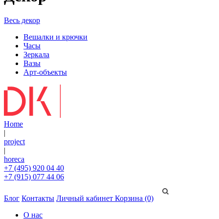
Весь декор
Вешалки и крючки
Часы
Зеркала
Вазы
Арт-объекты
Home
|
project
|
horeca
+7 (495) 920 04 40
+7 (915) 077 44 06
Блог
Контакты
Личный кабинет
Корзина (0)
О нас