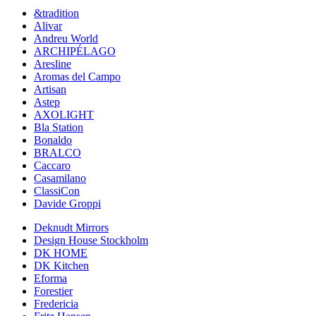
&tradition
Alivar
Andreu World
ARCHIPÉLAGO
Aresline
Aromas del Campo
Artisan
Astep
AXOLIGHT
Bla Station
Bonaldo
BRALCO
Caccaro
Casamilano
ClassiCon
Davide Groppi
Deknudt Mirrors
Design House Stockholm
DK HOME
DK Kitchen
Eforma
Forestier
Fredericia