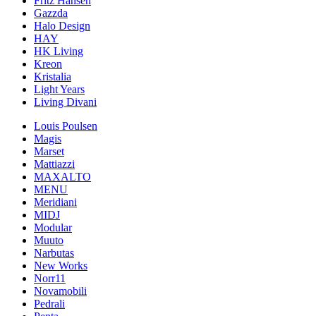
Fritz Hansen
Gazzda
Halo Design
HAY
HK Living
Kreon
Kristalia
Light Years
Living Divani
Louis Poulsen
Magis
Marset
Mattiazzi
MAXALTO
MENU
Meridiani
MIDJ
Modular
Muuto
Narbutas
New Works
Norr11
Novamobili
Pedrali