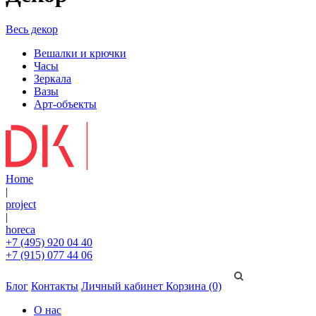
Весь декор
Вешалки и крючки
Часы
Зеркала
Вазы
Арт-объекты
Home
|
project
|
horeca
+7 (495) 920 04 40
+7 (915) 077 44 06
Блог
Контакты
Личный кабинет
Корзина (0)
О нас