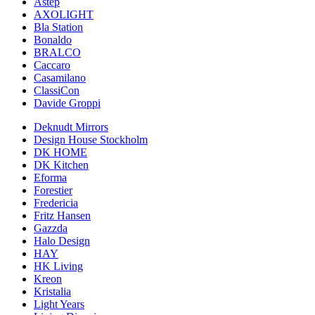
Astep
AXOLIGHT
Bla Station
Bonaldo
BRALCO
Caccaro
Casamilano
ClassiCon
Davide Groppi
Deknudt Mirrors
Design House Stockholm
DK HOME
DK Kitchen
Eforma
Forestier
Fredericia
Fritz Hansen
Gazzda
Halo Design
HAY
HK Living
Kreon
Kristalia
Light Years