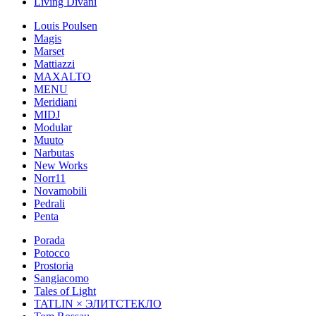
Living Divani
Louis Poulsen
Magis
Marset
Mattiazzi
MAXALTO
MENU
Meridiani
MIDJ
Modular
Muuto
Narbutas
New Works
Norr11
Novamobili
Pedrali
Penta
Porada
Potocco
Prostoria
Sangiacomo
Tales of Light
TATLIN × ЭЛИТСТЕКЛО