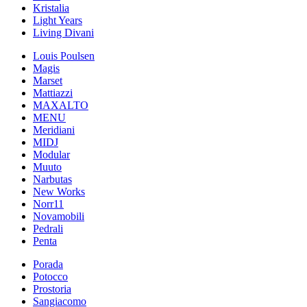
Kristalia
Light Years
Living Divani
Louis Poulsen
Magis
Marset
Mattiazzi
MAXALTO
MENU
Meridiani
MIDJ
Modular
Muuto
Narbutas
New Works
Norr11
Novamobili
Pedrali
Penta
Porada
Potocco
Prostoria
Sangiacomo