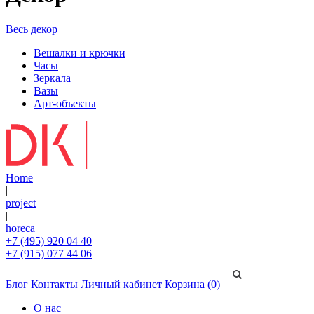
Весь декор
Вешалки и крючки
Часы
Зеркала
Вазы
Арт-объекты
Home
|
project
|
horeca
+7 (495) 920 04 40
+7 (915) 077 44 06
Блог
Контакты
Личный кабинет
Корзина (0)
О нас