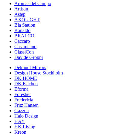
Aromas del Campo
Artisan
Astep
AXOLIGHT
Bla Station
Bonaldo
BRALCO
Caccaro
Casamilano
ClassiCon
Davide Groppi
Deknudt Mirrors
Design House Stockholm
DK HOME
DK Kitchen
Eforma
Forestier
Fredericia
Fritz Hansen
Gazzda
Halo Design
HAY
HK Living
Kreon