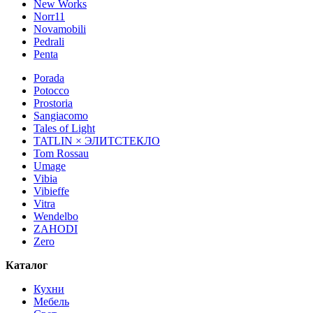
New Works
Norr11
Novamobili
Pedrali
Penta
Porada
Potocco
Prostoria
Sangiacomo
Tales of Light
TATLIN × ЭЛИТСТЕКЛО
Tom Rossau
Umage
Vibia
Vibieffe
Vitra
Wendelbo
ZAHODI
Zero
Каталог
Кухни
Мебель