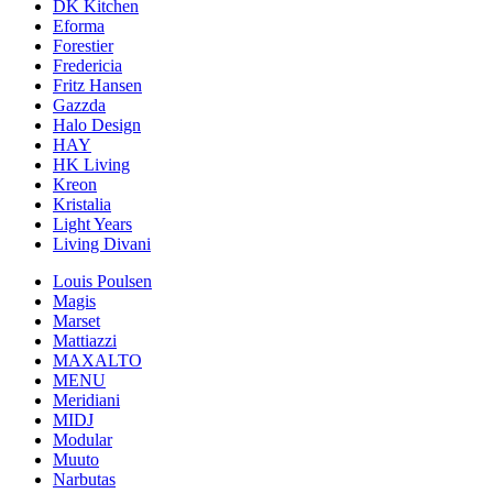
DK Kitchen
Eforma
Forestier
Fredericia
Fritz Hansen
Gazzda
Halo Design
HAY
HK Living
Kreon
Kristalia
Light Years
Living Divani
Louis Poulsen
Magis
Marset
Mattiazzi
MAXALTO
MENU
Meridiani
MIDJ
Modular
Muuto
Narbutas