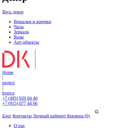
Весь декор
Вешалки и крючки
Часы
Зеркала
Вазы
Арт-объекты
Home
|
project
|
horeca
+7 (495) 920 04 40
+7 (915) 077 44 06
Блог
Контакты
Личный кабинет
Корзина (0)
О нас