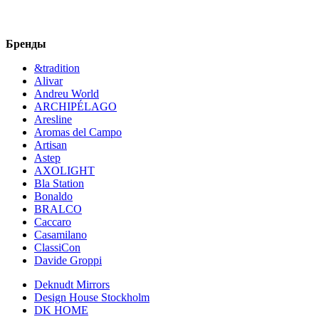
Бренды
&tradition
Alivar
Andreu World
ARCHIPÉLAGO
Aresline
Aromas del Campo
Artisan
Astep
AXOLIGHT
Bla Station
Bonaldo
BRALCO
Caccaro
Casamilano
ClassiCon
Davide Groppi
Deknudt Mirrors
Design House Stockholm
DK HOME