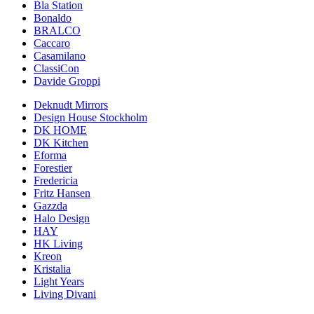
Bla Station
Bonaldo
BRALCO
Caccaro
Casamilano
ClassiCon
Davide Groppi
Deknudt Mirrors
Design House Stockholm
DK HOME
DK Kitchen
Eforma
Forestier
Fredericia
Fritz Hansen
Gazzda
Halo Design
HAY
HK Living
Kreon
Kristalia
Light Years
Living Divani