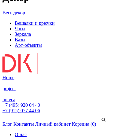
Весь декор
Вешалки и крючки
Часы
Зеркала
Вазы
Арт-объекты
Home
|
project
|
horeca
+7 (495) 920 04 40
+7 (915) 077 44 06
Блог
Контакты
Личный кабинет
Корзина (0)
О нас