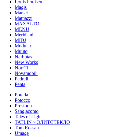
Louis Poulsen
Magis
Marset
Mattiazzi
MAXALTO
MENU
Meridiani
MIDJ
Modular
Muuto
Narbutas
New Works
Norr11
Novamobili
Pedrali
Penta
Porada
Potocco
Prostoria
Sangiacomo
Tales of Light
TATLIN × ЭЛИТСТЕКЛО
Tom Rossau
Umage