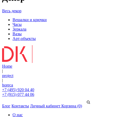
Весь декор
Вешалки и крючки
Часы
Зеркала
Вазы
Арт-объекты
Home
|
project
|
horeca
+7 (495) 920 04 40
+7 (915) 077 44 06
Блог
Контакты
Личный кабинет
Корзина (0)
О нас