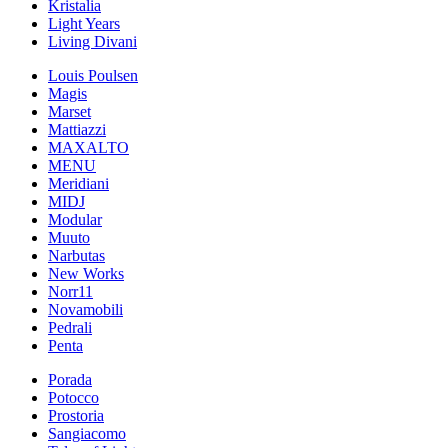
Kristalia
Light Years
Living Divani
Louis Poulsen
Magis
Marset
Mattiazzi
MAXALTO
MENU
Meridiani
MIDJ
Modular
Muuto
Narbutas
New Works
Norr11
Novamobili
Pedrali
Penta
Porada
Potocco
Prostoria
Sangiacomo