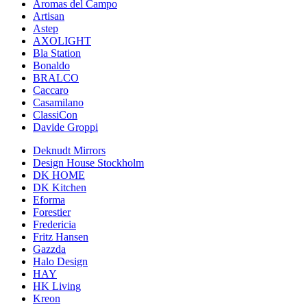
Aromas del Campo
Artisan
Astep
AXOLIGHT
Bla Station
Bonaldo
BRALCO
Caccaro
Casamilano
ClassiCon
Davide Groppi
Deknudt Mirrors
Design House Stockholm
DK HOME
DK Kitchen
Eforma
Forestier
Fredericia
Fritz Hansen
Gazzda
Halo Design
HAY
HK Living
Kreon