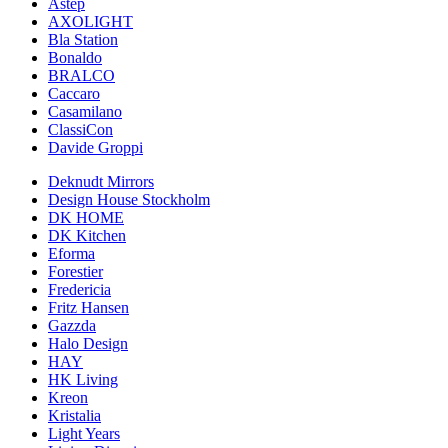
Astep
AXOLIGHT
Bla Station
Bonaldo
BRALCO
Caccaro
Casamilano
ClassiCon
Davide Groppi
Deknudt Mirrors
Design House Stockholm
DK HOME
DK Kitchen
Eforma
Forestier
Fredericia
Fritz Hansen
Gazzda
Halo Design
HAY
HK Living
Kreon
Kristalia
Light Years