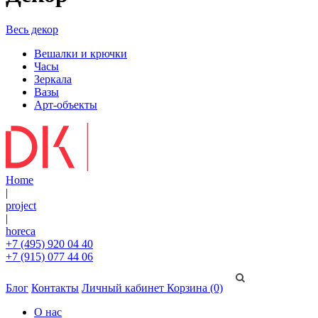
Весь декор
Вешалки и крючки
Часы
Зеркала
Вазы
Арт-объекты
Home
|
project
|
horeca
+7 (495) 920 04 40
+7 (915) 077 44 06
Блог
Контакты
Личный кабинет
Корзина (0)
О нас