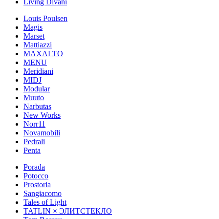
Living Divani
Louis Poulsen
Magis
Marset
Mattiazzi
MAXALTO
MENU
Meridiani
MIDJ
Modular
Muuto
Narbutas
New Works
Norr11
Novamobili
Pedrali
Penta
Porada
Potocco
Prostoria
Sangiacomo
Tales of Light
TATLIN × ЭЛИТСТЕКЛО