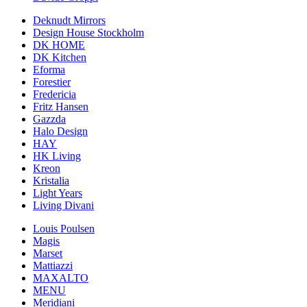
Deknudt Mirrors
Design House Stockholm
DK HOME
DK Kitchen
Eforma
Forestier
Fredericia
Fritz Hansen
Gazzda
Halo Design
HAY
HK Living
Kreon
Kristalia
Light Years
Living Divani
Louis Poulsen
Magis
Marset
Mattiazzi
MAXALTO
MENU
Meridiani