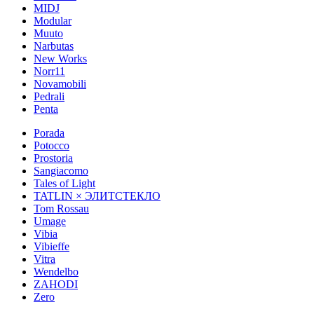
MIDJ
Modular
Muuto
Narbutas
New Works
Norr11
Novamobili
Pedrali
Penta
Porada
Potocco
Prostoria
Sangiacomo
Tales of Light
TATLIN × ЭЛИТСТЕКЛО
Tom Rossau
Umage
Vibia
Vibieffe
Vitra
Wendelbo
ZAHODI
Zero