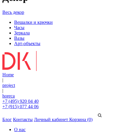
Весь декор
Вешалки и крючки
Часы
Зеркала
Вазы
Арт-объекты
Home
|
project
|
horeca
+7 (495) 920 04 40
+7 (915) 077 44 06
Блог
Контакты
Личный кабинет
Корзина (0)
О нас