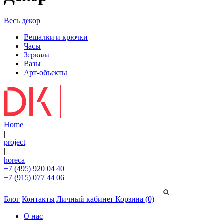
Весь декор
Вешалки и крючки
Часы
Зеркала
Вазы
Арт-объекты
Home
|
project
|
horeca
+7 (495) 920 04 40
+7 (915) 077 44 06
Блог
Контакты
Личный кабинет
Корзина (0)
О нас