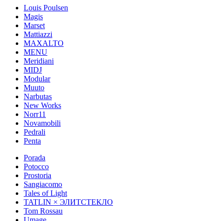
Louis Poulsen
Magis
Marset
Mattiazzi
MAXALTO
MENU
Meridiani
MIDJ
Modular
Muuto
Narbutas
New Works
Norr11
Novamobili
Pedrali
Penta
Porada
Potocco
Prostoria
Sangiacomo
Tales of Light
TATLIN × ЭЛИТСТЕКЛО
Tom Rossau
Umage