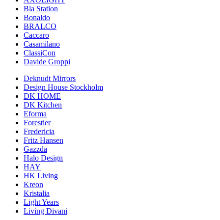
Bla Station
Bonaldo
BRALCO
Caccaro
Casamilano
ClassiCon
Davide Groppi
Deknudt Mirrors
Design House Stockholm
DK HOME
DK Kitchen
Eforma
Forestier
Fredericia
Fritz Hansen
Gazzda
Halo Design
HAY
HK Living
Kreon
Kristalia
Light Years
Living Divani