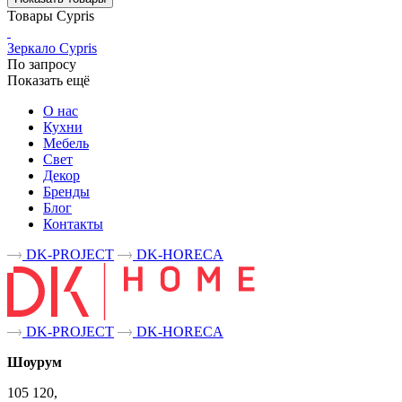
Товары Cypris
Зеркало Cypris
По запросу
Показать ещё
О нас
Кухни
Мебель
Свет
Декор
Бренды
Блог
Контакты
DK-PROJECT
DK-HORECA
DK-PROJECT
DK-HORECA
Шоурум
105 120,