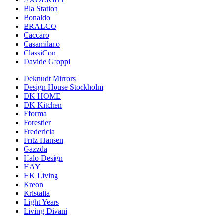
Bla Station
Bonaldo
BRALCO
Caccaro
Casamilano
ClassiCon
Davide Groppi
Deknudt Mirrors
Design House Stockholm
DK HOME
DK Kitchen
Eforma
Forestier
Fredericia
Fritz Hansen
Gazzda
Halo Design
HAY
HK Living
Kreon
Kristalia
Light Years
Living Divani