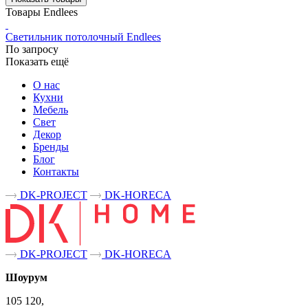
Товары Endlees
Светильник потолочный Endlees
По запросу
Показать ещё
О нас
Кухни
Мебель
Свет
Декор
Бренды
Блог
Контакты
DK-PROJECT
DK-HORECA
DK-PROJECT
DK-HORECA
Шоурум
105 120,