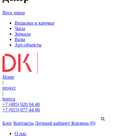
Весь декор
Вешалки и крючки
Часы
Зеркала
Вазы
Арт-объекты
Home
|
project
|
horeca
+7 (495) 920 04 40
+7 (915) 077 44 06
Блог
Контакты
Личный кабинет
Корзина (0)
О нас