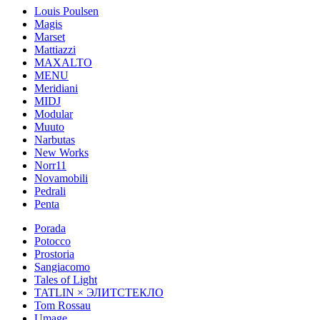
Louis Poulsen
Magis
Marset
Mattiazzi
MAXALTO
MENU
Meridiani
MIDJ
Modular
Muuto
Narbutas
New Works
Norr11
Novamobili
Pedrali
Penta
Porada
Potocco
Prostoria
Sangiacomo
Tales of Light
TATLIN × ЭЛИТСТЕКЛО
Tom Rossau
Umage