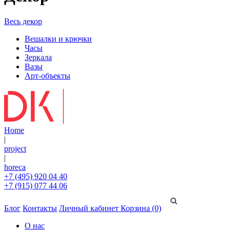
Весь декор
Вешалки и крючки
Часы
Зеркала
Вазы
Арт-объекты
Home
|
project
|
horeca
+7 (495) 920 04 40
+7 (915) 077 44 06
Блог
Контакты
Личный кабинет
Корзина (0)
О нас