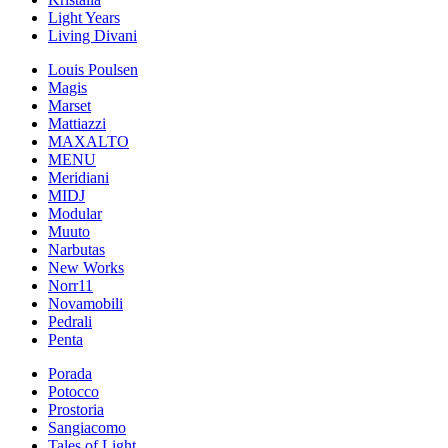
Light Years
Living Divani
Louis Poulsen
Magis
Marset
Mattiazzi
MAXALTO
MENU
Meridiani
MIDJ
Modular
Muuto
Narbutas
New Works
Norr11
Novamobili
Pedrali
Penta
Porada
Potocco
Prostoria
Sangiacomo
Tales of Light