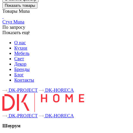
Показать товары
Товары Muna
Стул Muna
По запросу
Показать ещё
О нас
Кухни
Мебель
Свет
Декор
Бренды
Блог
Контакты
DK-PROJECT
DK-HORECA
DK-PROJECT
DK-HORECA
Шоурум