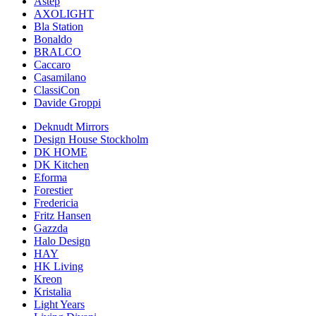
Astep
AXOLIGHT
Bla Station
Bonaldo
BRALCO
Caccaro
Casamilano
ClassiCon
Davide Groppi
Deknudt Mirrors
Design House Stockholm
DK HOME
DK Kitchen
Eforma
Forestier
Fredericia
Fritz Hansen
Gazzda
Halo Design
HAY
HK Living
Kreon
Kristalia
Light Years