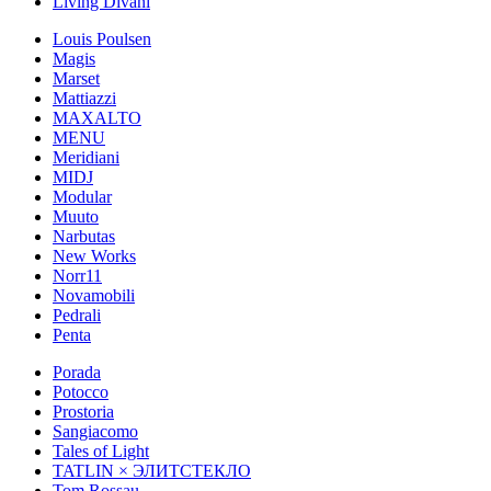
Living Divani
Louis Poulsen
Magis
Marset
Mattiazzi
MAXALTO
MENU
Meridiani
MIDJ
Modular
Muuto
Narbutas
New Works
Norr11
Novamobili
Pedrali
Penta
Porada
Potocco
Prostoria
Sangiacomo
Tales of Light
TATLIN × ЭЛИТСТЕКЛО
Tom Rossau