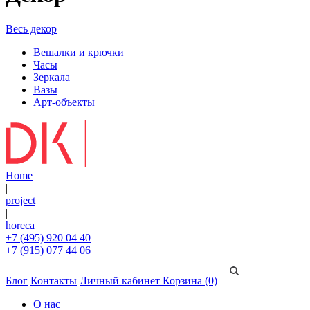
Весь декор
Вешалки и крючки
Часы
Зеркала
Вазы
Арт-объекты
Home
|
project
|
horeca
+7 (495) 920 04 40
+7 (915) 077 44 06
Блог
Контакты
Личный кабинет
Корзина (0)
О нас