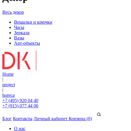
Весь декор
Вешалки и крючки
Часы
Зеркала
Вазы
Арт-объекты
Home
|
project
|
horeca
+7 (495) 920 04 40
+7 (915) 077 44 06
Блог
Контакты
Личный кабинет
Корзина (0)
О нас