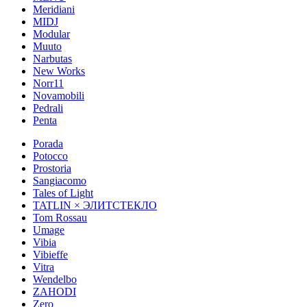
Meridiani
MIDJ
Modular
Muuto
Narbutas
New Works
Norr11
Novamobili
Pedrali
Penta
Porada
Potocco
Prostoria
Sangiacomo
Tales of Light
TATLIN × ЭЛИТСТЕКЛО
Tom Rossau
Umage
Vibia
Vibieffe
Vitra
Wendelbo
ZAHODI
Zero