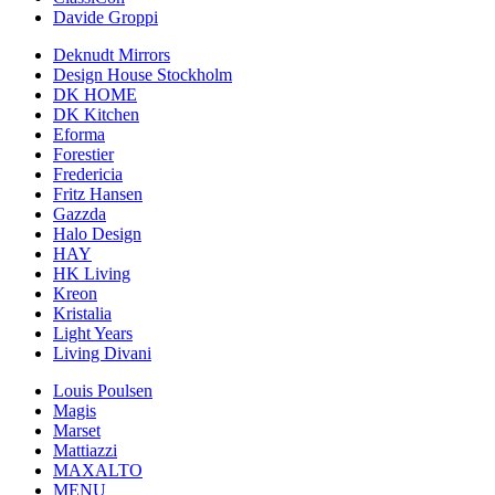
Davide Groppi
Deknudt Mirrors
Design House Stockholm
DK HOME
DK Kitchen
Eforma
Forestier
Fredericia
Fritz Hansen
Gazzda
Halo Design
HAY
HK Living
Kreon
Kristalia
Light Years
Living Divani
Louis Poulsen
Magis
Marset
Mattiazzi
MAXALTO
MENU