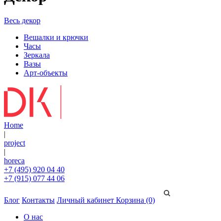
Весь декор
Вешалки и крючки
Часы
Зеркала
Вазы
Арт-объекты
Home
|
project
|
horeca
+7 (495) 920 04 40
+7 (915) 077 44 06
Блог
Контакты
Личный кабинет
Корзина (0)
О нас