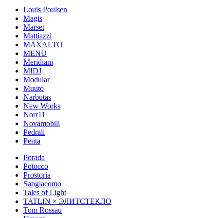
Louis Poulsen
Magis
Marset
Mattiazzi
MAXALTO
MENU
Meridiani
MIDJ
Modular
Muuto
Narbutas
New Works
Norr11
Novamobili
Pedrali
Penta
Porada
Potocco
Prostoria
Sangiacomo
Tales of Light
TATLIN × ЭЛИТСТЕКЛО
Tom Rossau