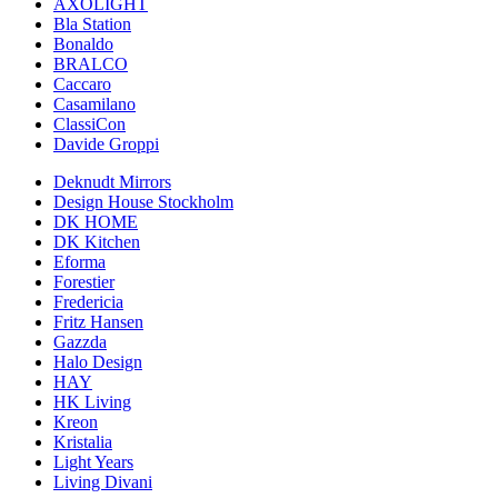
AXOLIGHT
Bla Station
Bonaldo
BRALCO
Caccaro
Casamilano
ClassiCon
Davide Groppi
Deknudt Mirrors
Design House Stockholm
DK HOME
DK Kitchen
Eforma
Forestier
Fredericia
Fritz Hansen
Gazzda
Halo Design
HAY
HK Living
Kreon
Kristalia
Light Years
Living Divani