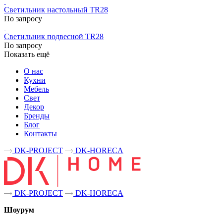
Светильник настольный TR28
По запросу
Светильник подвесной TR28
По запросу
Показать ещё
О нас
Кухни
Мебель
Свет
Декор
Бренды
Блог
Контакты
DK-PROJECT
DK-HORECA
DK-PROJECT
DK-HORECA
Шоурум