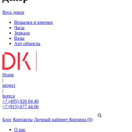
Весь декор
Вешалки и крючки
Часы
Зеркала
Вазы
Арт-объекты
Home
|
project
|
horeca
+7 (495) 920 04 40
+7 (915) 077 44 06
Блог
Контакты
Личный кабинет
Корзина (0)
О нас