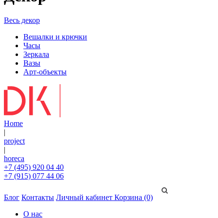
Весь декор
Вешалки и крючки
Часы
Зеркала
Вазы
Арт-объекты
Home
|
project
|
horeca
+7 (495) 920 04 40
+7 (915) 077 44 06
Блог
Контакты
Личный кабинет
Корзина (0)
О нас