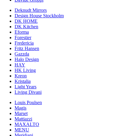
Deknudt Mirrors
Design House Stockholm
DK HOME
DK Kitchen
Eforma
Forestier
Fredericia
Fritz Hansen
Gazzda
Halo Design
HAY
HK Living
Kreon
Kristalia
Light Years
Living Divani
Louis Poulsen
Magis
Marset
Mattiazzi
MAXALTO
MENU
Meridiani