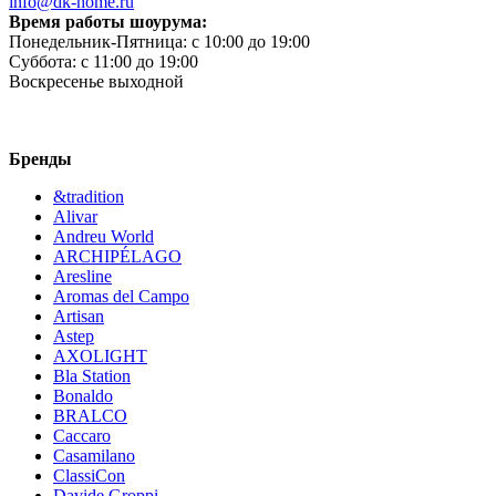
info@dk-home.ru
Время работы шоурума:
Понедельник-Пятница:
c 10:00 до 19:00
Суббота:
c 11:00 до 19:00
Воскресенье
выходной
Бренды
&tradition
Alivar
Andreu World
ARCHIPÉLAGO
Aresline
Aromas del Campo
Artisan
Astep
AXOLIGHT
Bla Station
Bonaldo
BRALCO
Caccaro
Casamilano
ClassiCon
Davide Groppi