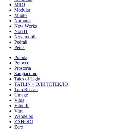
MIDJ
Modular
Muuto
Narbutas
New Works
Norr11
Novamobili
Pedrali
Penta
Porada
Potocco
Prostoria
Sangiacomo
Tales of Light
TATLIN × ЭЛИТСТЕКЛО
Tom Rossau
Umage
Vibia
Vibieffe
Vitra
Wendelbo
ZAHODI
Zero