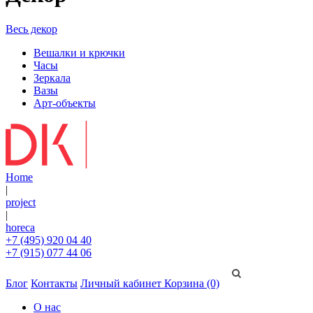
Весь декор
Вешалки и крючки
Часы
Зеркала
Вазы
Арт-объекты
Home
|
project
|
horeca
+7 (495) 920 04 40
+7 (915) 077 44 06
Блог
Контакты
Личный кабинет
Корзина (0)
О нас