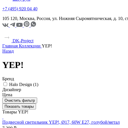
+7 (495) 920 04 40
105 120, Москва, Россия, ул. Нижняя Сыромятническая, д. 10,
DK-Project
Главная
Коллекции
YEP!
Назад
YEP!
Бренд
Halo Design (
1
)
Дизайнер
Цена
Очистить фильтр
Показать товары
Товары YEP!
Подвесной светильник YEP!, Ø17, 60W E27, голубой/метал