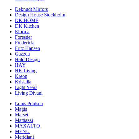
Deknudt Mirrors
Design House Stockholm
DK HOME
DK Kitchen
Eforma
Forestier
Fredericia
Fritz Hansen
Gazzda
Halo Design
HAY
HK Living
Kreon
Kristalia
Light Years
Living Divani
Louis Poulsen
Magis
Marset
Mattiazzi
MAXALTO
MENU
Meridiani