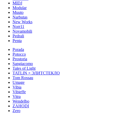
MIDJ
Modular
Muuto
Narbutas
New Works
Norr11
Novamobili
Pedrali
Penta
Porada
Potocco
Prostoria
Sangiacomo
Tales of Light
TATLIN × ЭЛИТСТЕКЛО
Tom Rossau
Umage
Vibia
Vibieffe
Vitra
Wendelbo
ZAHODI
Zero