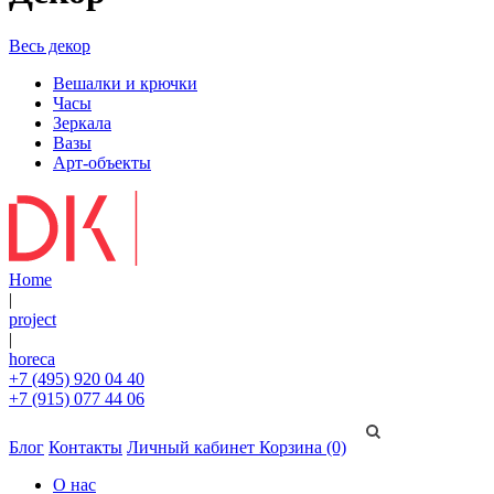
Весь декор
Вешалки и крючки
Часы
Зеркала
Вазы
Арт-объекты
Home
|
project
|
horeca
+7 (495) 920 04 40
+7 (915) 077 44 06
Блог
Контакты
Личный кабинет
Корзина (0)
О нас