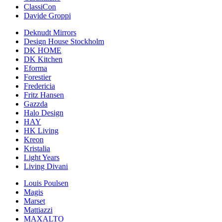
ClassiCon
Davide Groppi
Deknudt Mirrors
Design House Stockholm
DK HOME
DK Kitchen
Eforma
Forestier
Fredericia
Fritz Hansen
Gazzda
Halo Design
HAY
HK Living
Kreon
Kristalia
Light Years
Living Divani
Louis Poulsen
Magis
Marset
Mattiazzi
MAXALTO