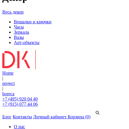
Весь декор
Вешалки и крючки
Часы
Зеркала
Вазы
Арт-объекты
Home
|
project
|
horeca
+7 (495) 920 04 40
+7 (915) 077 44 06
Блог
Контакты
Личный кабинет
Корзина (0)
О нас