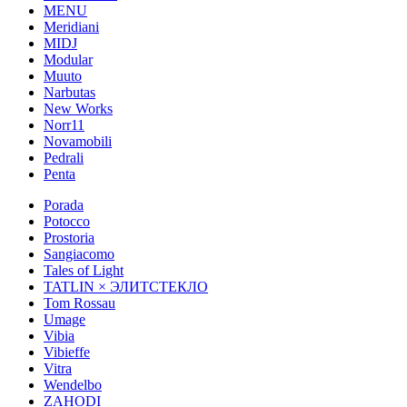
MENU
Meridiani
MIDJ
Modular
Muuto
Narbutas
New Works
Norr11
Novamobili
Pedrali
Penta
Porada
Potocco
Prostoria
Sangiacomo
Tales of Light
TATLIN × ЭЛИТСТЕКЛО
Tom Rossau
Umage
Vibia
Vibieffe
Vitra
Wendelbo
ZAHODI