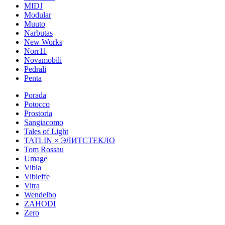
MIDJ
Modular
Muuto
Narbutas
New Works
Norr11
Novamobili
Pedrali
Penta
Porada
Potocco
Prostoria
Sangiacomo
Tales of Light
TATLIN × ЭЛИТСТЕКЛО
Tom Rossau
Umage
Vibia
Vibieffe
Vitra
Wendelbo
ZAHODI
Zero