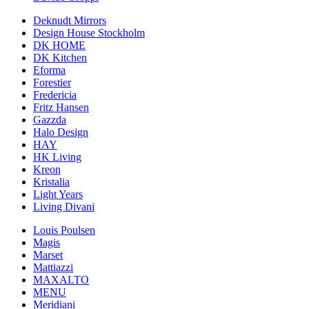
Deknudt Mirrors
Design House Stockholm
DK HOME
DK Kitchen
Eforma
Forestier
Fredericia
Fritz Hansen
Gazzda
Halo Design
HAY
HK Living
Kreon
Kristalia
Light Years
Living Divani
Louis Poulsen
Magis
Marset
Mattiazzi
MAXALTO
MENU
Meridiani