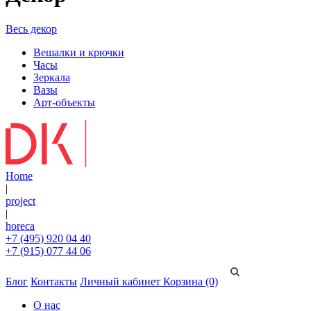
Весь декор
Вешалки и крючки
Часы
Зеркала
Вазы
Арт-объекты
Home
|
project
|
horeca
+7 (495) 920 04 40
+7 (915) 077 44 06
Блог
Контакты
Личный кабинет
Корзина (0)
О нас