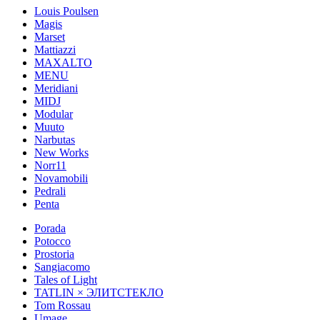
Louis Poulsen
Magis
Marset
Mattiazzi
MAXALTO
MENU
Meridiani
MIDJ
Modular
Muuto
Narbutas
New Works
Norr11
Novamobili
Pedrali
Penta
Porada
Potocco
Prostoria
Sangiacomo
Tales of Light
TATLIN × ЭЛИТСТЕКЛО
Tom Rossau
Umage