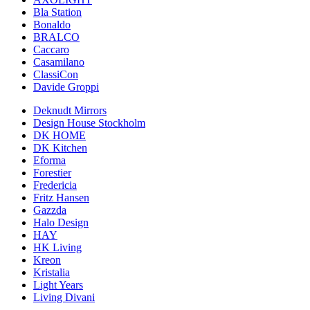
Bla Station
Bonaldo
BRALCO
Caccaro
Casamilano
ClassiCon
Davide Groppi
Deknudt Mirrors
Design House Stockholm
DK HOME
DK Kitchen
Eforma
Forestier
Fredericia
Fritz Hansen
Gazzda
Halo Design
HAY
HK Living
Kreon
Kristalia
Light Years
Living Divani