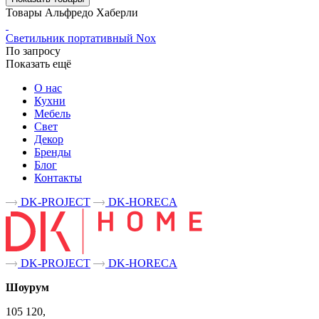
Товары Альфредо Хаберли
Светильник портативный Nox
По запросу
Показать ещё
О нас
Кухни
Мебель
Свет
Декор
Бренды
Блог
Контакты
DK-PROJECT
DK-HORECA
DK-PROJECT
DK-HORECA
Шоурум
105 120,