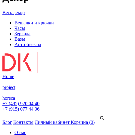
Весь декор
Вешалки и крючки
Часы
Зеркала
Вазы
Арт-объекты
Home
|
project
|
horeca
+7 (495) 920 04 40
+7 (915) 077 44 06
Блог
Контакты
Личный кабинет
Корзина (0)
О нас