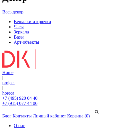
Весь декор
Вешалки и крючки
Часы
Зеркала
Вазы
Арт-объекты
Home
|
project
|
horeca
+7 (495) 920 04 40
+7 (915) 077 44 06
Блог
Контакты
Личный кабинет
Корзина (0)
О нас