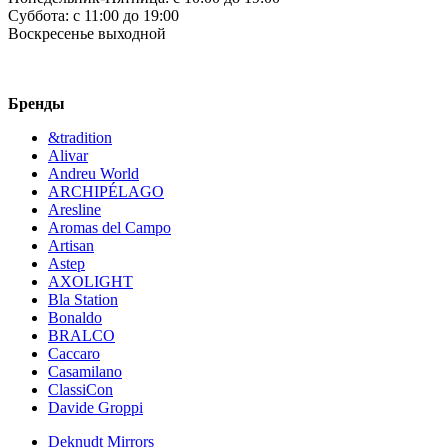
Суббота:
c 11:00 до 19:00
Воскресенье
выходной
Бренды
&tradition
Alivar
Andreu World
ARCHIPÉLAGO
Aresline
Aromas del Campo
Artisan
Astep
AXOLIGHT
Bla Station
Bonaldo
BRALCO
Caccaro
Casamilano
ClassiCon
Davide Groppi
Deknudt Mirrors