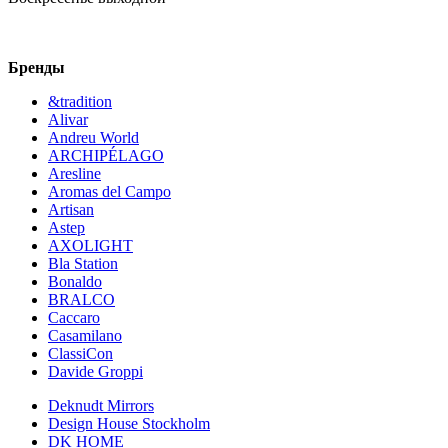
Бренды
&tradition
Alivar
Andreu World
ARCHIPÉLAGO
Aresline
Aromas del Campo
Artisan
Astep
AXOLIGHT
Bla Station
Bonaldo
BRALCO
Caccaro
Casamilano
ClassiCon
Davide Groppi
Deknudt Mirrors
Design House Stockholm
DK HOME