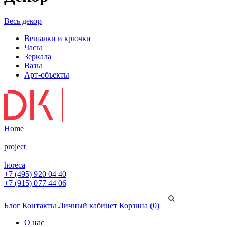
Весь декор
Вешалки и крючки
Часы
Зеркала
Вазы
Арт-объекты
Home
|
project
|
horeca
+7 (495) 920 04 40
+7 (915) 077 44 06
Блог
Контакты
Личный кабинет
Корзина (0)
О нас