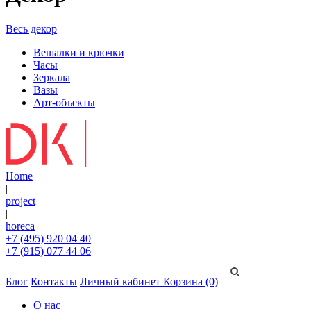
Весь декор
Вешалки и крючки
Часы
Зеркала
Вазы
Арт-объекты
Home
|
project
|
horeca
+7 (495) 920 04 40
+7 (915) 077 44 06
Блог
Контакты
Личный кабинет
Корзина (0)
О нас