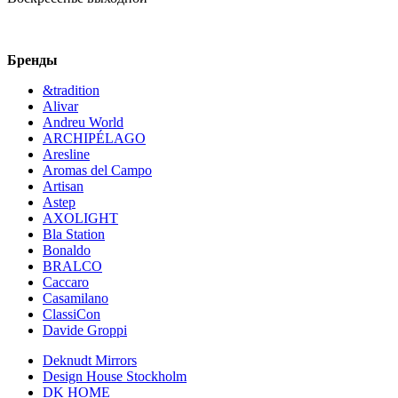
Бренды
&tradition
Alivar
Andreu World
ARCHIPÉLAGO
Aresline
Aromas del Campo
Artisan
Astep
AXOLIGHT
Bla Station
Bonaldo
BRALCO
Caccaro
Casamilano
ClassiCon
Davide Groppi
Deknudt Mirrors
Design House Stockholm
DK HOME