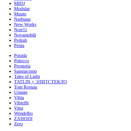
MIDJ
Modular
Muuto
Narbutas
New Works
Norr11
Novamobili
Pedrali
Penta
Porada
Potocco
Prostoria
Sangiacomo
Tales of Light
TATLIN × ЭЛИТСТЕКЛО
Tom Rossau
Umage
Vibia
Vibieffe
Vitra
Wendelbo
ZAHODI
Zero