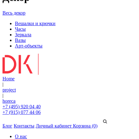
Весь декор
Вешалки и крючки
Часы
Зеркала
Вазы
Арт-объекты
Home
|
project
|
horeca
+7 (495) 920 04 40
+7 (915) 077 44 06
Блог
Контакты
Личный кабинет
Корзина (0)
О нас