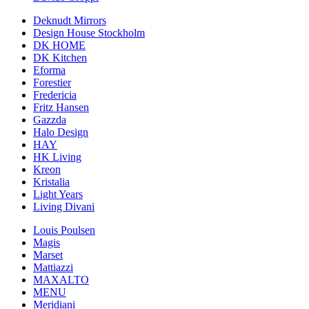
Deknudt Mirrors
Design House Stockholm
DK HOME
DK Kitchen
Eforma
Forestier
Fredericia
Fritz Hansen
Gazzda
Halo Design
HAY
HK Living
Kreon
Kristalia
Light Years
Living Divani
Louis Poulsen
Magis
Marset
Mattiazzi
MAXALTO
MENU
Meridiani