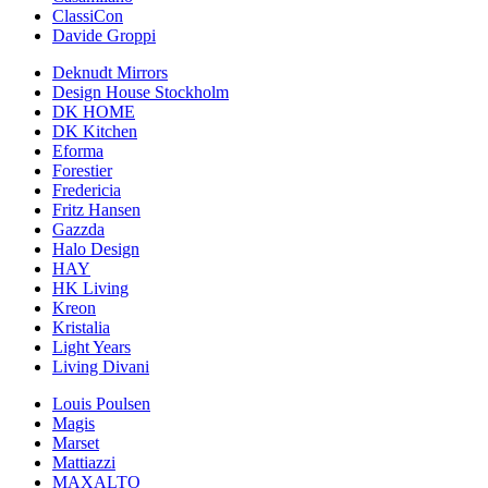
ClassiCon
Davide Groppi
Deknudt Mirrors
Design House Stockholm
DK HOME
DK Kitchen
Eforma
Forestier
Fredericia
Fritz Hansen
Gazzda
Halo Design
HAY
HK Living
Kreon
Kristalia
Light Years
Living Divani
Louis Poulsen
Magis
Marset
Mattiazzi
MAXALTO