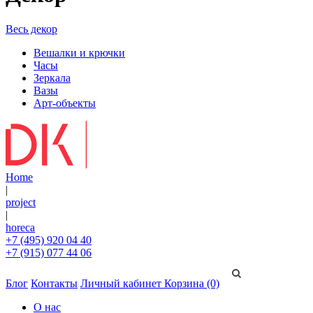
Весь декор
Вешалки и крючки
Часы
Зеркала
Вазы
Арт-объекты
Home
|
project
|
horeca
+7 (495) 920 04 40
+7 (915) 077 44 06
Блог
Контакты
Личный кабинет
Корзина (0)
О нас