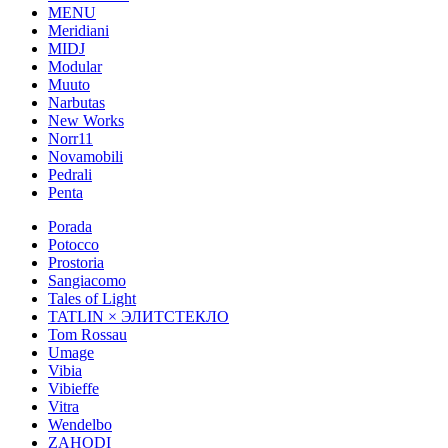
MENU
Meridiani
MIDJ
Modular
Muuto
Narbutas
New Works
Norr11
Novamobili
Pedrali
Penta
Porada
Potocco
Prostoria
Sangiacomo
Tales of Light
TATLIN × ЭЛИТСТЕКЛО
Tom Rossau
Umage
Vibia
Vibieffe
Vitra
Wendelbo
ZAHODI