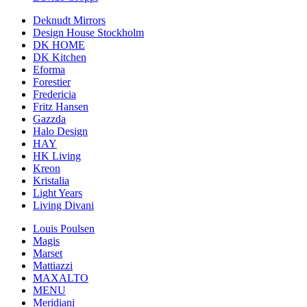
Deknudt Mirrors
Design House Stockholm
DK HOME
DK Kitchen
Eforma
Forestier
Fredericia
Fritz Hansen
Gazzda
Halo Design
HAY
HK Living
Kreon
Kristalia
Light Years
Living Divani
Louis Poulsen
Magis
Marset
Mattiazzi
MAXALTO
MENU
Meridiani