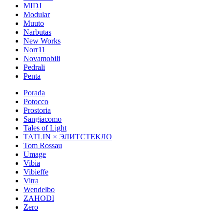
MIDJ
Modular
Muuto
Narbutas
New Works
Norr11
Novamobili
Pedrali
Penta
Porada
Potocco
Prostoria
Sangiacomo
Tales of Light
TATLIN × ЭЛИТСТЕКЛО
Tom Rossau
Umage
Vibia
Vibieffe
Vitra
Wendelbo
ZAHODI
Zero