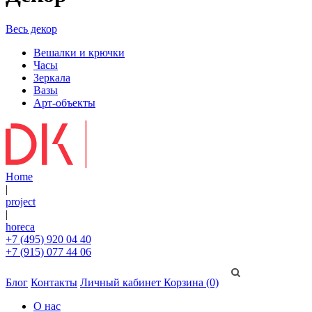
Весь декор
Вешалки и крючки
Часы
Зеркала
Вазы
Арт-объекты
Home
|
project
|
horeca
+7 (495) 920 04 40
+7 (915) 077 44 06
Блог
Контакты
Личный кабинет
Корзина (0)
О нас