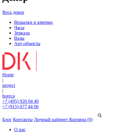
Весь декор
Вешалки и крючки
Часы
Зеркала
Вазы
Арт-объекты
Home
|
project
|
horeca
+7 (495) 920 04 40
+7 (915) 077 44 06
Блог
Контакты
Личный кабинет
Корзина (0)
О нас