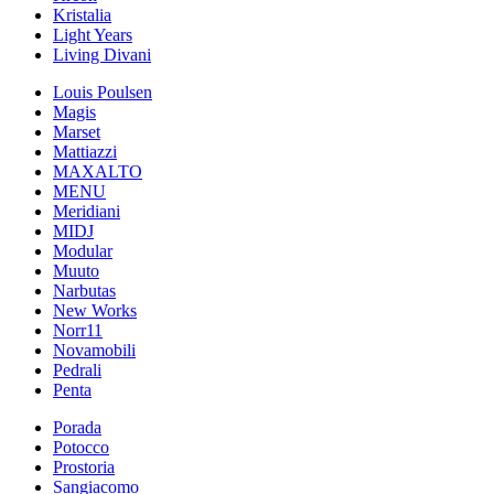
Kristalia
Light Years
Living Divani
Louis Poulsen
Magis
Marset
Mattiazzi
MAXALTO
MENU
Meridiani
MIDJ
Modular
Muuto
Narbutas
New Works
Norr11
Novamobili
Pedrali
Penta
Porada
Potocco
Prostoria
Sangiacomo