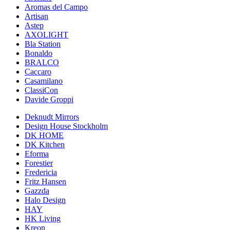
Aromas del Campo
Artisan
Astep
AXOLIGHT
Bla Station
Bonaldo
BRALCO
Caccaro
Casamilano
ClassiCon
Davide Groppi
Deknudt Mirrors
Design House Stockholm
DK HOME
DK Kitchen
Eforma
Forestier
Fredericia
Fritz Hansen
Gazzda
Halo Design
HAY
HK Living
Kreon